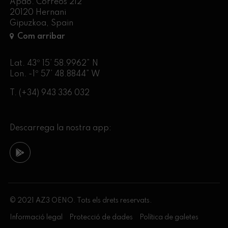
Apdo. Correos 212
20120 Hernani
Gipuzkoa, Spain
Com arribar
Lat. 43º 15’ 58.9962” N
Lon. -1º 57’ 48.8844” W
T.
(+34) 943 336 032
Descarrega la nostra app:
© 2021 AZ3 OENO. Tots els drets reservats.
Informació legal
Protecció de dades
Política de galetes