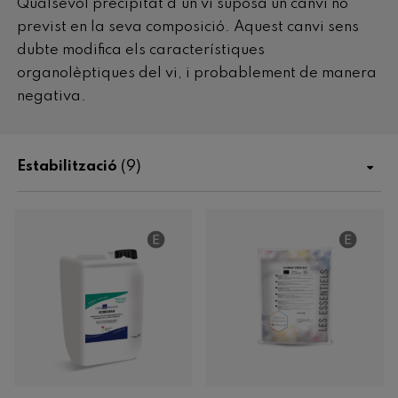
Qualsevol precipitat d'un vi suposa un canvi no
previst en la seva composició. Aquest canvi sens
dubte modifica els característiques
organolèptiques del vi, i probablement de manera
negativa.
Estabilització
(9)
Botiga
Fertilització
Enològics
Enzims
Llevats
Bacteris
Nutrients