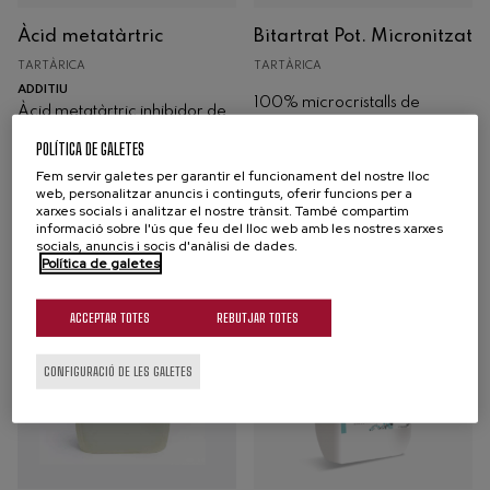
Àcid metatàrtric
Bitartrat Pot. Micronitzat
TARTÀRICA
TARTÀRICA
ADDITIU
100% microcristalls de
Àcid metatàrtric inhibidor de
bitartrat potàssic (KHT) per
precipitacions tartàriques
POLÍTICA DE GALETES
precipitar sals tartàriques
Fem servir galetes per garantir el funcionament del nostre lloc
web, personalitzar anuncis i continguts, oferir funcions per a
Comprar
Comprar
xarxes socials i analitzar el nostre trànsit. També compartim
informació sobre l'ús que feu del lloc web amb les nostres xarxes
socials, anuncis i socis d'anàlisi de dades.
Política de galetes
ACCEPTAR TOTES
REBUTJAR TOTES
CONFIGURACIÓ DE LES GALETES