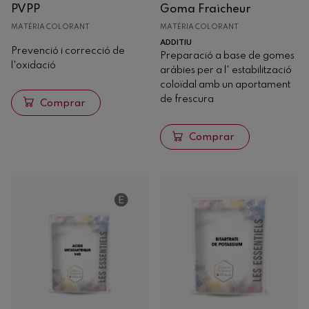
PVPP
Goma Fraicheur
Formigó
MATÈRIA COLORANT
MATÈRIA COLORANT
Anàlisi
ADDITIU
Prevenció i correcció de
Preparació a base de gomes
Maquinària
l'oxidació
aràbies per a l' estabilització
coloïdal amb un aportament
de frescura
Comprar
Comprar