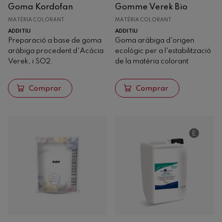
Goma Kordofan
Gomme Verek Bio
Derivats llevat
MATÈRIA COLORANT
MATÈRIA COLORANT
Vinificadors
ADDITIU
ADDITIU
Tanins
Preparació a base de goma
Goma aràbiga d'origen
Clarificació
aràbiga procedent d'Acàcia
ecològic per a l'estabilització
Verek, i SO2.
de la matèria colorant
Estabilització
Microbiològica
Comprar
Comprar
Matèria colorant
Tartàrica
Estabilització fenòlica
Conservació
Tractaments específics
Correctors d'acidesa
Filtració
Escumosos
Roure