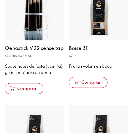
Oenostick V22 sense tap
Boisé BF
SEGUIN MOREAU
BOISÉ
Suaus notes de fusta (vainilla),
Fruita i volum en boca
gras i potència en boca.
Comprar
Comprar