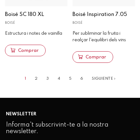
Boisé SC 180 XL
Boisé Inspiration 7.05
BOISÉ
BOISÉ
Estructura i notes de vainilla
Per subliminar la fruita i
realçar l'equilibri dels vins
Comprar
Comprar
PÀGINA
PÀGINA
PÀGINA
PÀGINA
PÀGINA
PÀGINA
PÀGINA
1
2
3
4
5
6
SIGUIENTE ›
ACTUAL
SEGÜENT
Paginació
NEWSLETTER
Informa't subscrivint-te a la nostra
newsletter.