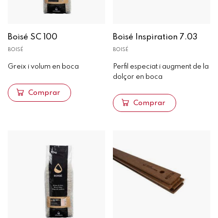
Boisé SC 100
Boisé Inspiration 7.03
BOISÉ
BOISÉ
Greix i volum en boca
Perfil especiat i augment de la
dolçor en boca
Comprar
Comprar