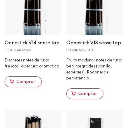
Enològics
Roure
Xips
Dogues
Sticks
Oenostick V14 sense tap
Oenostick V18 sense tap
Oenoblock
SEGUIN MOREAU
SEGUIN MOREAU
Extracte tànnic
Discretes notes de fusta,
Fruita madura i notes de fusta
Tines i grans contenidors
frescor i obertura aromàtica.
ben integrades (vainilla,
espècies). Rodonesa i
Formigó
persistència.
Comprar
Anàlisi
Comprar
Maquinària