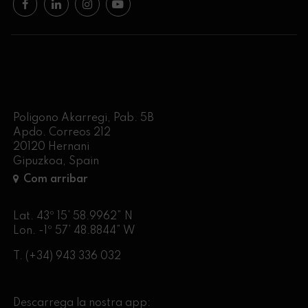
Poligono Akarregi, Pab. 5B
Apdo. Correos 212
20120 Hernani
Gipuzkoa, Spain
Com arribar
Lat. 43º 15’ 58.9962” N
Lon. -1º 57’ 48.8844” W
T.
(+34) 943 336 032
Descarrega la nostra app: