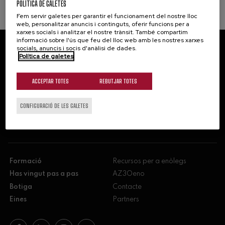
POLÍTICA DE GALETES
Fem servir galetes per garantir el funcionament del nostre lloc
web, personalitzar anuncis i continguts, oferir funcions per a
xarxes socials i analitzar el nostre trànsit. També compartim
informació sobre l'ús que feu del lloc web amb les nostres xarxes
socials, anuncis i socis d'anàlisi de dades.
Política de galetes
NEWSLETTER
Informa't subscrivint-te a la nostra
ACCEPTAR TOTES
REBUTJAR TOTES
newsletter.
CONFIGURACIÓ DE LES GALETES
Subscriu-te
Formació
Recursos per a enòlegs
Has vingut pas a pas
AZ3Oeno
Botiga
Contacte
Eines
Partners