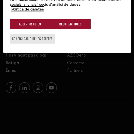
newsletter.
socials, anuncis i socis d'anàlisi de dades.
Política de galetes
Subscriu-te
ACCEPTAR TOTES
REBUTJAR TOTES
CONFIGURACIÓ DE LES GALETES
Formació
Recursos per a enòlegs
Has vingut pas a pas
AZ3Oeno
Botiga
Contacte
Eines
Partners