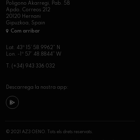
Poligono Akarregi, Pab. 5B
Apdo. Correos 212
20120 Hernani
Gipuzkoa, Spain
Com arribar
Lat. 43º 15’ 58.9962” N
Lon. -1º 57’ 48.8844” W
T.
(+34) 943 336 032
Descarrega la nostra app:
© 2021 AZ3 OENO. Tots els drets reservats.