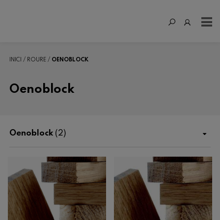
INICI
ROURE
OENOBLOCK
Oenoblock
Oenoblock
(2)
Botiga
Fertilització
Enològics
Roure