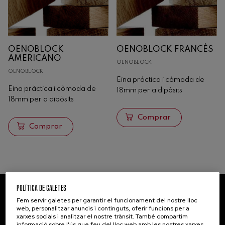
Xips
Dogues
Sticks
OENOBLOCK
OENOBLOCK FRANCÈS
Oenoblock
AMERICANO
OENOBLOCK
Extracte tànnic
OENOBLOCK
Eina pràctica i còmoda de
Tines i grans contenidors
Eina pràctica i còmoda de
18mm per a dipòsits
18mm per a dipòsits
Formigó
Comprar
Anàlisi
Comprar
Maquinària
POLÍTICA DE GALETES
NEWSLETTER
Fem servir galetes per garantir el funcionament del nostre lloc
web, personalitzar anuncis i continguts, oferir funcions per a
Informa't subscrivint-te a la nostra
xarxes socials i analitzar el nostre trànsit. També compartim
informació sobre l'ús que feu del lloc web amb les nostres xarxes