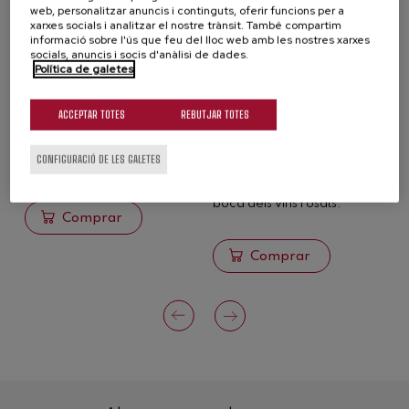
web, personalitzar anuncis i continguts, oferir funcions per a
xarxes socials i analitzar el nostre trànsit. També compartim
informació sobre l'ús que feu del lloc web amb les nostres xarxes
socials, anuncis i socis d'anàlisi de dades.
Política de galetes
Oenofisher The original
Oenofirst Rosé[s]
S
SEGUIN MOREAU
SEGUIN MOREAU
B
ACCEPTAR TOTES
REBUTJAR TOTES
Contribueix a l'expressió de
ŒNOFIRST® ROSÉ[S]
P
notes suaus i dolces (fruita,
encenalls de roure per
s
CONFIGURACIÓ DE LES GALETES
pastisseria)
reforçar l'expressió
a
aromàtica i l'equilibri en
f
boca dels vins rosats.
Comprar
Comprar