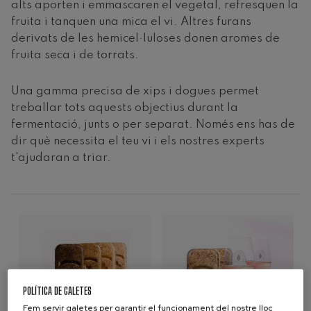
alts aporten i emmascaren el vegetal, refresquen la
fruita i tanquen una mica el vi. Altres furans
derivats de les hemicel·luloses donen aromes de
fruita seca i de torrats.
Una gamma precisa de xips i dogues permet
treballar tots aquests objectius durant la
fermentació, junts o per separat. Només ens has de
dir què necessita el teu vi i els nostres experts
t'ajudaran a triar.
POLÍTICA DE GALETES
Fem servir galetes per garantir el funcionament del nostre lloc