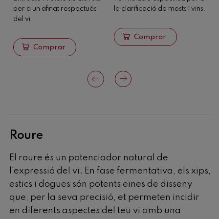
per a un afinat respectuós
la clarificació de mosts i vins.
d
del vi
Comprar
Comprar
Roure
El roure és un potenciador natural de
l'expressió del vi. En fase fermentativa, els xips,
estics i dogues són potents eines de disseny
que, per la seva precisió, et permeten incidir
en diferents aspectes del teu vi amb una