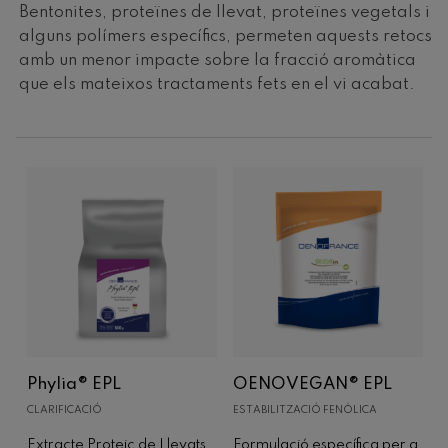
Bentonites, proteïnes de llevat, proteïnes vegetals i
alguns polímers específics, permeten aquests retocs
amb un menor impacte sobre la fracció aromàtica
que els mateixos tractaments fets en el vi acabat.
Phylia® EPL
OENOVEGAN® EPL
B
CLARIFICACIÓ
ESTABILITZACIÓ FENÒLICA
C
Extracte Proteic de Llevats
Formulació específica per a
B