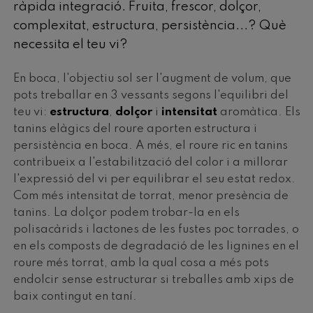
ràpida integració. Fruita, frescor, dolçor,
complexitat, estructura, persistència...? Què
necessita el teu vi?
En boca, l'objectiu sol ser l'augment de volum, que
pots treballar en 3 vessants segons l'equilibri del
teu vi:
estructura
,
dolçor
i
intensitat
aromàtica. Els
tanins elàgics del roure aporten estructura i
persistència en boca. A més, el roure ric en tanins
contribueix a l'estabilització del color i a millorar
l'expressió del vi per equilibrar el seu estat redox.
Com més intensitat de torrat, menor presència de
tanins. La dolçor podem trobar-la en els
polisacàrids i lactones de les fustes poc torrades, o
en els composts de degradació de les lignines en el
roure més torrat, amb la qual cosa a més pots
endolcir sense estructurar si treballes amb xips de
baix contingut en taní.