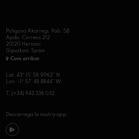
Poligono Akarregi, Pab. 5B
Apdo. Correos 212
20120 Hernani
Gipuzkoa, Spain
Com arribar
Lat. 43º 15’ 58.9962” N
Lon. -1º 57’ 48.8844” W
T.
(+34) 943 336 032
Descarrega la nostra app: