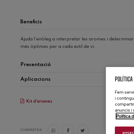
Beneficis
Ajuda l'enòleg a interpretar les aromes i determina
més òptimes per a cada estil de vi.
Presentació
Es presenta un kit de molècules responsables de le
POLÍTICA
Aplicacions
presents en el vi.
Entrenar l'olfacte d'enòlegs, tècnics, sommeliers i ge
Fem servi
i contingu
enològica.
Kit d'aromes
compartim
anuncis i 
Política 
COMPARTEIX:
ACCEPT