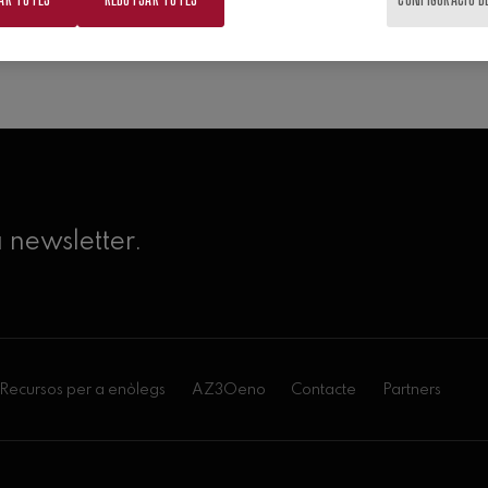
a newsletter.
Recursos per a enòlegs
AZ3Oeno
Contacte
Partners