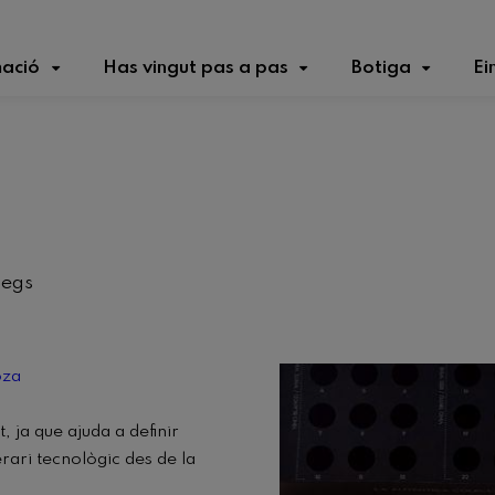
ació
Has vingut pas a pas
Botiga
Ei
legs
oza
, ja que ajuda a definir
nerari tecnològic des de la