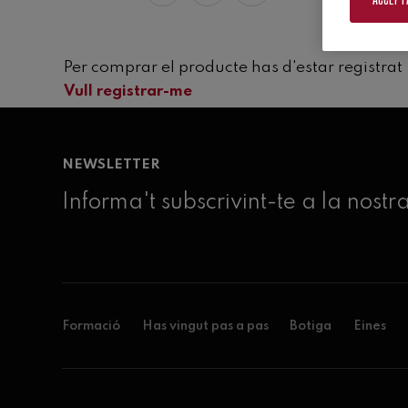
Per comprar el producte has d'estar registrat
Vull registrar-me
NEWSLETTER
Informa't subscrivint-te a la nostr
Formació
Has vingut pas a pas
Botiga
Eines