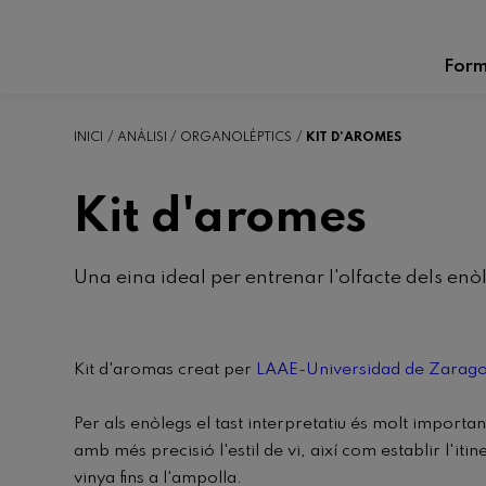
Form
INICI
ANÀLISI
ORGANOLÈPTICS
KIT D'AROMES
Kit d'aromes
Una eina ideal per entrenar l'olfacte dels enò
Kit d'aromas creat per
LAAE-Universidad de Zarag
Per als enòlegs el tast interpretatiu és molt important
amb més precisió l'estil de vi, així com establir l'iti
vinya fins a l'ampolla.