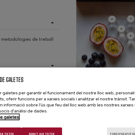
r metodologies de treball
Conté
:
12 aromes de vi blanc
s aromes que poden ser
 DE GALETES
12 aromes de vi negre
nt de la indústria
r galetes per garantir el funcionament del nostre lloc web, personali
6 aromes de vi amb fus
ts, oferir funcions per a xarxes socials i analitzar el nostre trànsit. 
 informació sobre l'ús que feu del lloc web amb les nostres xarxes 
6 defectes
socis d'anàlisi de dades.
de galetes
AR TOTES
REBUTJAR TOTES
CONFIGURACIÓ D