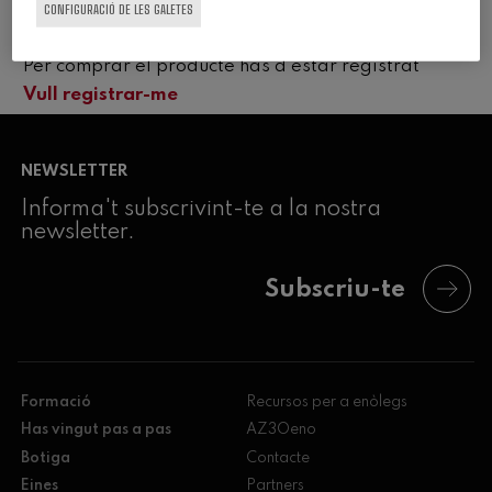
CONFIGURACIÓ DE LES GALETES
Per comprar el producte has d'estar registrat
Vull registrar-me
NEWSLETTER
Informa't subscrivint-te a la nostra
newsletter.
Subscriu-te
Formació
Recursos per a enòlegs
Has vingut pas a pas
AZ3Oeno
Botiga
Contacte
Eines
Partners