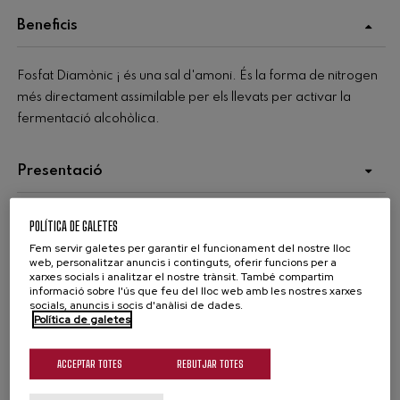
Beneficis
Fosfat Diamònic ¡ és una sal d'amoni. És la forma de nitrogen
més directament assimilable per els llevats per activar la
fermentació alcohòlica.
Presentació
Sacs de 25 kg
ENVÀS:
Aplicacions
POLÍTICA DE GALETES
Bosses de 5 kg
DOSI: 5 a 30 g/hl
Fem servir galetes per garantir el funcionament del nostre lloc
web, personalitzar anuncis i continguts, oferir funcions per a
xarxes socials i analitzar el nostre trànsit. També compartim
Fitxa técnica
informació sobre l'ús que feu del lloc web amb les nostres xarxes
Fitxa de seguretat
socials, anuncis i socis d'anàlisi de dades.
Política de galetes
ACCEPTAR TOTES
REBUTJAR TOTES
COMPARTEIX: