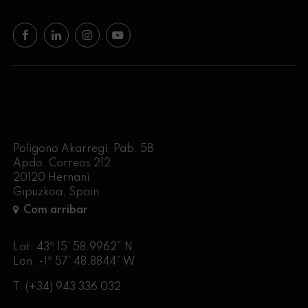
Poligono Akarregi, Pab. 5B
Apdo. Correos 212
20120 Hernani
Gipuzkoa, Spain
Com arribar
Lat. 43º 15’ 58.9962” N
Lon. -1º 57’ 48.8844” W
T.
(+34) 943 336 032